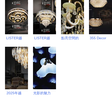
怎么樣
格,圖片,品
參數 建材
與市場前景
牌信息 齊
燈飾照明吊
家網產品庫
燈 沈陽房
天下家居裝
修網
LISTER越
LISTER越
點亮空間的
355 Decor
南奢華燈飾
南奢華燈飾
藝術 探索
| 2024年越
產品圖片電
光影藝術，
蠟燭燈與玉
南奢華燈飾
子目錄第二
點亮非凡空
石吊燈的魅
精選圖集
期
間
力
2025年越
光影的魅力
南奢華燈飾
探索現代燈
新風尚 一
飾的設計美