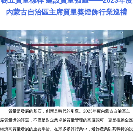
樹立質量標桿 建設質量強區——2023年度
內蒙古自治區主席質量獎燈飾行業巡禮
質量是發展的基石，創新是時代的引擎。2023年度內蒙古自治區主
席質量獎的評選，不僅是對企業卓越質量管理的高度認可，更是推動全區
經濟高質量發展的重要舉措。在眾多參評行業中，燈飾產業以其獨特的設