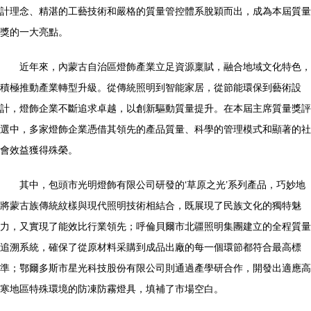
計理念、精湛的工藝技術和嚴格的質量管控體系脫穎而出，成為本屆質量
獎的一大亮點。
近年來，內蒙古自治區燈飾產業立足資源稟賦，融合地域文化特色，
積極推動產業轉型升級。從傳統照明到智能家居，從節能環保到藝術設
計，燈飾企業不斷追求卓越，以創新驅動質量提升。在本屆主席質量獎評
選中，多家燈飾企業憑借其領先的產品質量、科學的管理模式和顯著的社
會效益獲得殊榮。
其中，包頭市光明燈飾有限公司研發的‘草原之光’系列產品，巧妙地
將蒙古族傳統紋樣與現代照明技術相結合，既展現了民族文化的獨特魅
力，又實現了能效比行業領先；呼倫貝爾市北疆照明集團建立的全程質量
追溯系統，確保了從原材料采購到成品出廠的每一個環節都符合最高標
準；鄂爾多斯市星光科技股份有限公司則通過產學研合作，開發出適應高
寒地區特殊環境的防凍防霧燈具，填補了市場空白。