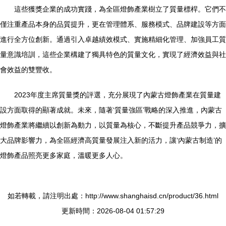
這些獲獎企業的成功實踐，為全區燈飾產業樹立了質量標桿。它們不
僅注重產品本身的品質提升，更在管理體系、服務模式、品牌建設等方面
進行全方位創新。通過引入卓越績效模式、實施精細化管理、加強員工質
量意識培訓，這些企業構建了獨具特色的質量文化，實現了經濟效益與社
會效益的雙豐收。
2023年度主席質量獎的評選，充分展現了內蒙古燈飾產業在質量建
設方面取得的顯著成就。未來，隨著‘質量強區’戰略的深入推進，內蒙古
燈飾產業將繼續以創新為動力，以質量為核心，不斷提升產品競爭力，擴
大品牌影響力，為全區經濟高質量發展注入新的活力，讓‘內蒙古制造’的
燈飾產品照亮更多家庭，溫暖更多人心。
如若轉載，請注明出處：http://www.shanghaisd.cn/product/36.html
更新時間：2026-08-04 01:57:29