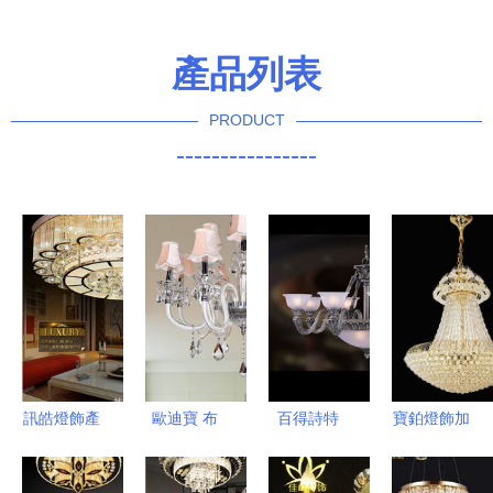
產品列表
PRODUCT
----------------
訊皓燈飾產
歐迪寶 布
百得詩特
寶鉑燈飾加
品 產品圖
玻璃歐式熱
cf1058吊燈
盟全解析
片 加盟店
彎 吊燈價
價格,圖片,
費用、條件