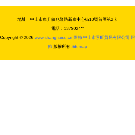
場光影與設
學與生活哲
計的極致探
學
地址：中山市東升鎮兆隆路新泰中心街10號首層第2卡
索
電話：1379024**
Copyright © 2026
www.shanghaisd.cn
燈飾
中山市景旺貿易有限公司
燈
飾
版權所有
Sitemap