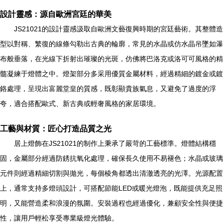
設計靈感：源自歐洲宮廷的華美
JS21021的設計靈感汲取自歐洲文藝復興時期的宮廷藝術。其整體造
型以對稱、繁復的線條勾勒出古典的輪廓，常見的水晶或仿水晶吊墜如瀑
布般垂落，在光線下折射出璀璨的光斑，仿佛將巴洛克或洛可可風格的精
髓凝練于燈體之中。燈架部分多采用優質金屬材料，經過精細的鍍金或鍍
鉻處理，呈現出富麗堂皇的質感，既彰顯貴族氣息，又避免了過度的浮
夸，適合搭配歐式、新古典或輕奢風格的家居環境。
工藝與材質：匠心打造品質之光
居上燈飾在JS21021的制作上秉承了嚴苛的工藝標準。燈體結構穩
固，金屬部分經過防銹抗氧化處理，確保長久使用不易褪色；水晶或玻璃
元件則經過精細切割與拋光，每個棱角都透出清澈透亮的光澤。光源配置
上，通常支持多燈頭設計，可搭配節能LED或暖光燈泡，既能提供充足照
明，又能營造柔和浪漫的氛圍。安裝過程也經過優化，兼顧安全性與便捷
性，讓用戶輕松享受專業級燈光體驗。