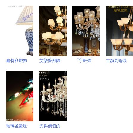
賞 光與藝
感 現代燈
購指南 擺
照明 匠心
術的靈動交
飾在居家空
脫糾結，點
燈飾，點亮
響
間中的藝術
亮居家品味
品質生活
表達
鑫特利燈飾
艾樂普燈飾
「宇軒燈
古鎮高端歐
加盟價值分
點亮你的生
飾」品質實
式燈飾訂做
析 從產品
活空間，品
測與款圖賞
指南 品味
到市場如何
質與美學共
析，點亮你
與工藝的完
贏得顧客青
生
家的選擇指
美結合
睞
引
璀璨圣誕燈
光與價值的