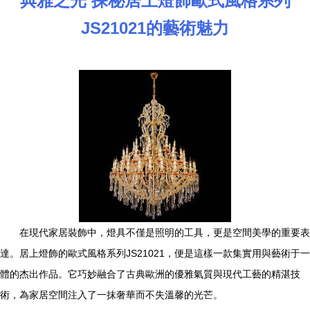
典雅之光 探秘居上燈飾歐式風格系列
JS21021的藝術魅力
在現代家居裝飾中，燈具不僅是照明的工具，更是空間美學的重要表
達。居上燈飾的歐式風格系列JS21021，便是這樣一款集實用與藝術于一
體的杰出作品。它巧妙融合了古典歐洲的優雅氣質與現代工藝的精湛技
術，為家居空間注入了一抹奢華而不失溫馨的光芒。