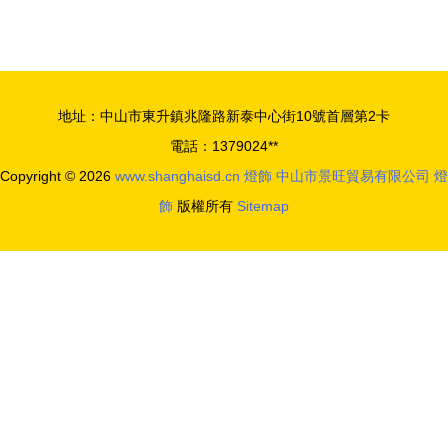
飾 點亮冬
奢華交響
日夢境的光
9270元以
之藝術
上的建材裝
潢燈具深度
地址：中山市東升鎮兆隆路新泰中心街10號首層第2卡
解析與選購
電話：1379024**
指南
Copyright © 2026
www.shanghaisd.cn
燈飾
中山市景旺貿易有限公司
燈
飾
版權所有
Sitemap