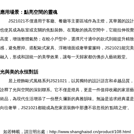
應用場景：點亮空間的靈魂
JS21021不僅適用于客廳、餐廳等主要區域作為主燈，其華麗的設計
也使其成為臥室或玄關的焦點裝飾。在寬敞的挑高空間中，它能拉伸視覺
高度，增強整體氣勢；在較小戶型中，選擇尺寸適中的款式則能提升精致
感，避免壓抑。搭配歐式家具、浮雕墻面或奢華窗簾時，JS21021能完美
融入，形成和諧統一的美學效果，讓每一天歸家都仿佛步入藝術殿堂。
光與美的永恒對話
居上燈飾歐式風格系列JS21021，以其獨特的設計語言和卓越品質，
詮釋了光與空間的深刻聯系。它不僅是燈具，更是一件值得收藏的家居藝
術品，為現代生活增添了一份歷久彌新的典雅韻味。無論是追求經典還是
向往奢華，JS21021都能成為您家居裝飾中那盞不容忽視的‘點睛之燈’。
如若轉載，請注明出處：http://www.shanghaisd.cn/product/108.html